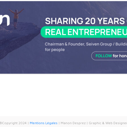
©Copyright 2024 |
Mentions Légales
| Manon Desprez | Graphic & Web Designe